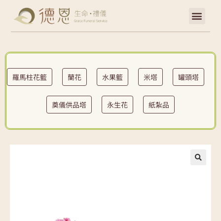
羅馬柱花籃
蘭花
水果籃
米塔
罐頭塔
奠儀供品塔
永生花
紙紮品
🔍