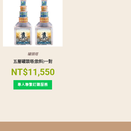
罐頭塔
五層罐頭塔(飲料)一對
NT$
11,550
專人聯繫訂購服務