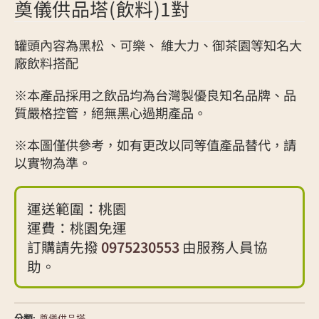
奠儀供品塔(飲料)1對
罐頭內容為黑松 、可樂、 維大力、御茶園等知名大
廠飲料搭配
※本產品採用之飲品均為台灣製優良知名品牌、品
質嚴格控管，絕無黑心過期產品。
※本圖僅供參考，如有更改以同等值產品替代，請
以實物為準。
運送範圍：桃園
運費：桃園免運
訂購請先撥
0975230553
由服務人員協
助。
分類:
奠儀供品塔